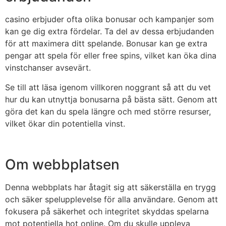
casino erbjuder ofta olika bonusar och kampanjer som
kan ge dig extra fördelar. Ta del av dessa erbjudanden
för att maximera ditt spelande. Bonusar kan ge extra
pengar att spela för eller free spins, vilket kan öka dina
vinstchanser avsevärt.
Se till att läsa igenom villkoren noggrant så att du vet
hur du kan utnyttja bonusarna på bästa sätt. Genom att
göra det kan du spela längre och med större resurser,
vilket ökar din potentiella vinst.
Om webbplatsen
Denna webbplats har åtagit sig att säkerställa en trygg
och säker spelupplevelse för alla användare. Genom att
fokusera på säkerhet och integritet skyddas spelarna
mot potentiella hot online. Om du skulle uppleva