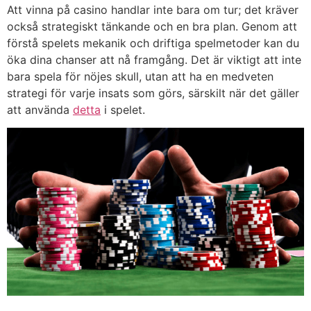
Att vinna på casino handlar inte bara om tur; det kräver
också strategiskt tänkande och en bra plan. Genom att
förstå spelets mekanik och driftiga spelmetoder kan du
öka dina chanser att nå framgång. Det är viktigt att inte
bara spela för nöjes skull, utan att ha en medveten
strategi för varje insats som görs, särskilt när det gäller
att använda
detta
i spelet.