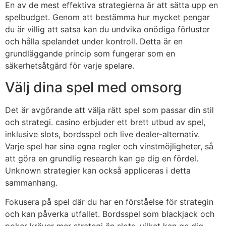
En av de mest effektiva strategierna är att sätta upp en
spelbudget. Genom att bestämma hur mycket pengar
du är villig att satsa kan du undvika onödiga förluster
och hålla spelandet under kontroll. Detta är en
grundläggande princip som fungerar som en
säkerhetsåtgärd för varje spelare.
Välj dina spel med omsorg
Det är avgörande att välja rätt spel som passar din stil
och strategi. casino erbjuder ett brett utbud av spel,
inklusive slots, bordsspel och live dealer-alternativ.
Varje spel har sina egna regler och vinstmöjligheter, så
att göra en grundlig research kan ge dig en fördel.
Unknown strategier kan också appliceras i detta
sammanhang.
Fokusera på spel där du har en förståelse för strategin
och kan påverka utfallet. Bordsspel som blackjack och