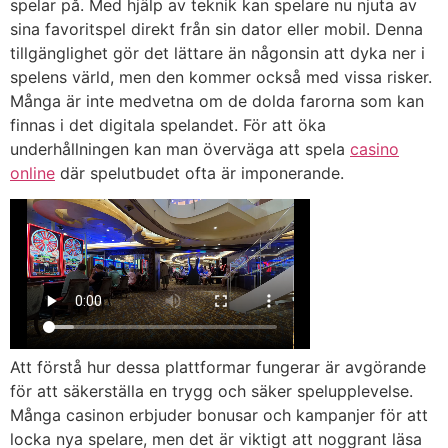
spelar på. Med hjälp av teknik kan spelare nu njuta av
sina favoritspel direkt från sin dator eller mobil. Denna
tillgänglighet gör det lättare än någonsin att dyka ner i
spelens värld, men den kommer också med vissa risker.
Många är inte medvetna om de dolda farorna som kan
finnas i det digitala spelandet. För att öka
underhållningen kan man överväga att spela
casino
online
där spelutbudet ofta är imponerande.
Att förstå hur dessa plattformar fungerar är avgörande
för att säkerställa en trygg och säker spelupplevelse.
Många casinon erbjuder bonusar och kampanjer för att
locka nya spelare, men det är viktigt att noggrant läsa