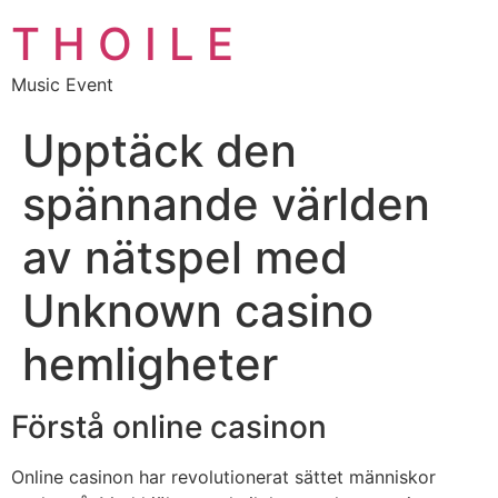
T H O I L E
Music Event
Upptäck den
spännande världen
av nätspel med
Unknown casino
hemligheter
Förstå online casinon
Online casinon har revolutionerat sättet människor