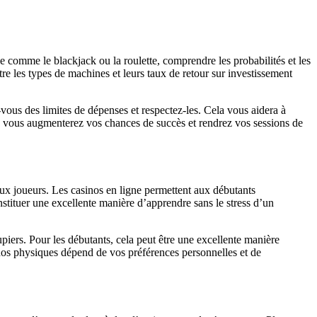
le comme le blackjack ou la roulette, comprendre les probabilités et les
ître les types de machines et leurs taux de retour sur investissement
-vous des limites de dépenses et respectez-les. Cela vous aidera à
ue, vous augmenterez vos chances de succès et rendrez vos sessions de
aux joueurs. Les casinos en ligne permettent aux débutants
stituer une excellente manière d’apprendre sans le stress d’un
piers. Pour les débutants, cela peut être une excellente manière
sinos physiques dépend de vos préférences personnelles et de