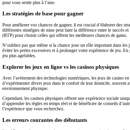
pour vous sentir plus à l’aise.
Les stratégies de base pour gagner
Pour améliorer vos chances de gagner, il est crucial d’élaborer des str
différentes stratégies de mise peut faire la différence entre le succès 
(RTP) pour choisir celles qui offrent les meilleures chances de gains.
N’oubliez pas que même si la chance joue un rôle important dans les jeu
éviter les pertes excessives et à prolonger votre expérience de jeu. E
jeu plus agréables.
Explorer les jeux en ligne vs les casinos physiques
Avec l’avènement des technologies numériques, les jeux de casino en l
d’expérimenter divers jeux dans le confort de leur domicile, souvent a
environnement physique.
Cependant, les casinos physiques offrent une expérience sociale unique
d’apprendre les règles en temps réel et de bénéficier de conseils d’aut
l’expérience que vous recherchez.
Les erreurs courantes des débutants