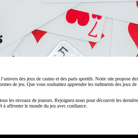
l’univers des jeux de casino et des paris sportifs. Notre site propose de
formes de jeu. Que vous souhaitiez apprendre les rudiments des jeux de 
 tous les niveaux de joueurs. Rejoignez-nous pour découvrir les derniè
êt à affronter le monde du jeu avec confiance.