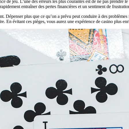
ce de jeu. L’une des erreurs les plus courantes est de ne pas prendre le
idement entraîner des pertes financières et un sentiment de frustratio
nt. Dépenser plus que ce qu’on a prévu peut conduire à des problèmes fina
dre. En évitant ces pièges, vous aurez une expérience de casino plus enri