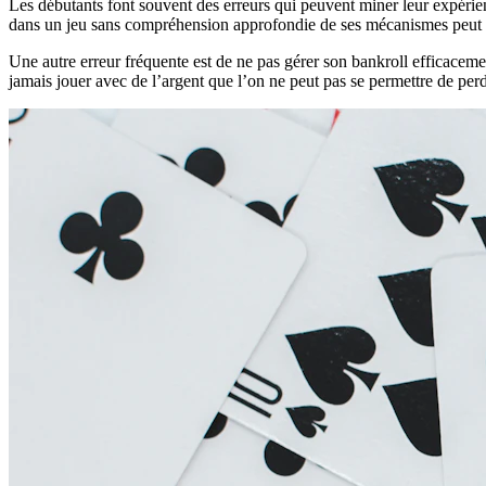
Les débutants font souvent des erreurs qui peuvent miner leur expérien
dans un jeu sans compréhension approfondie de ses mécanismes peut rap
Une autre erreur fréquente est de ne pas gérer son bankroll efficaceme
jamais jouer avec de l’argent que l’on ne peut pas se permettre de per