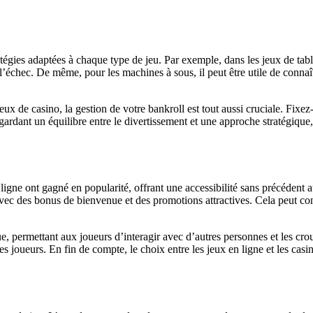
atégies adaptées à chaque type de jeu. Par exemple, dans les jeux de tab
et l’échec. De même, pour les machines à sous, il peut être utile de conna
x de casino, la gestion de votre bankroll est tout aussi cruciale. Fixez
n gardant un équilibre entre le divertissement et une approche stratégiq
igne ont gagné en popularité, offrant une accessibilité sans précédent 
vec des bonus de bienvenue et des promotions attractives. Cela peut con
, permettant aux joueurs d’interagir avec d’autres personnes et les crou
res joueurs. En fin de compte, le choix entre les jeux en ligne et les ca