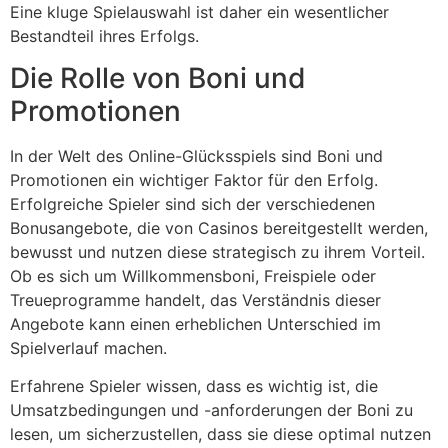
Eine kluge Spielauswahl ist daher ein wesentlicher
Bestandteil ihres Erfolgs.
Die Rolle von Boni und
Promotionen
In der Welt des Online-Glücksspiels sind Boni und
Promotionen ein wichtiger Faktor für den Erfolg.
Erfolgreiche Spieler sind sich der verschiedenen
Bonusangebote, die von Casinos bereitgestellt werden,
bewusst und nutzen diese strategisch zu ihrem Vorteil.
Ob es sich um Willkommensboni, Freispiele oder
Treueprogramme handelt, das Verständnis dieser
Angebote kann einen erheblichen Unterschied im
Spielverlauf machen.
Erfahrene Spieler wissen, dass es wichtig ist, die
Umsatzbedingungen und -anforderungen der Boni zu
lesen, um sicherzustellen, dass sie diese optimal nutzen