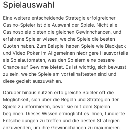
Spielauswahl
Eine weitere entscheidende Strategie erfolgreicher
Casino-Spieler ist die Auswahl der Spiele. Nicht alle
Casinospiele bieten die gleichen Gewinnchancen, und
erfahrene Spieler wissen, welche Spiele die besten
Quoten haben. Zum Beispiel haben Spiele wie Blackjack
und Video Poker im Allgemeinen niedrigere Hausvorteile
als Spielautomaten, was den Spielern eine bessere
Chance auf Gewinne bietet. Es ist wichtig, sich bewusst
zu sein, welche Spiele am vorteilhaftesten sind und
diese gezielt auszuwählen.
Darüber hinaus nutzen erfolgreiche Spieler oft die
Möglichkeit, sich über die Regeln und Strategien der
Spiele zu informieren, bevor sie mit dem Spielen
beginnen. Dieses Wissen ermöglicht es ihnen, fundierte
Entscheidungen zu treffen und die besten Strategien
anzuwenden, um ihre Gewinnchancen zu maximieren.