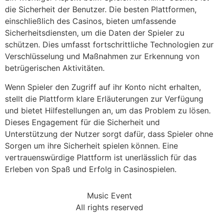
die Sicherheit der Benutzer. Die besten Plattformen,
einschließlich des Casinos, bieten umfassende
Sicherheitsdiensten, um die Daten der Spieler zu
schützen. Dies umfasst fortschrittliche Technologien zur
Verschlüsselung und Maßnahmen zur Erkennung von
betrügerischen Aktivitäten.
Wenn Spieler den Zugriff auf ihr Konto nicht erhalten,
stellt die Plattform klare Erläuterungen zur Verfügung
und bietet Hilfestellungen an, um das Problem zu lösen.
Dieses Engagement für die Sicherheit und
Unterstützung der Nutzer sorgt dafür, dass Spieler ohne
Sorgen um ihre Sicherheit spielen können. Eine
vertrauenswürdige Plattform ist unerlässlich für das
Erleben von Spaß und Erfolg in Casinospielen.
Music Event
All rights reserved