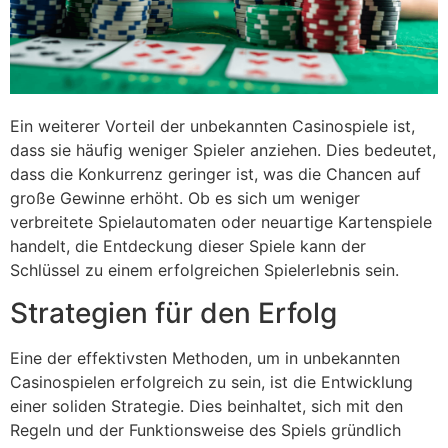
Ein weiterer Vorteil der unbekannten Casinospiele ist,
dass sie häufig weniger Spieler anziehen. Dies bedeutet,
dass die Konkurrenz geringer ist, was die Chancen auf
große Gewinne erhöht. Ob es sich um weniger
verbreitete Spielautomaten oder neuartige Kartenspiele
handelt, die Entdeckung dieser Spiele kann der
Schlüssel zu einem erfolgreichen Spielerlebnis sein.
Strategien für den Erfolg
Eine der effektivsten Methoden, um in unbekannten
Casinospielen erfolgreich zu sein, ist die Entwicklung
einer soliden Strategie. Dies beinhaltet, sich mit den
Regeln und der Funktionsweise des Spiels gründlich