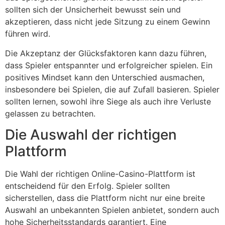
sollten sich der Unsicherheit bewusst sein und
akzeptieren, dass nicht jede Sitzung zu einem Gewinn
führen wird.
Die Akzeptanz der Glücksfaktoren kann dazu führen,
dass Spieler entspannter und erfolgreicher spielen. Ein
positives Mindset kann den Unterschied ausmachen,
insbesondere bei Spielen, die auf Zufall basieren. Spieler
sollten lernen, sowohl ihre Siege als auch ihre Verluste
gelassen zu betrachten.
Die Auswahl der richtigen
Plattform
Die Wahl der richtigen Online-Casino-Plattform ist
entscheidend für den Erfolg. Spieler sollten
sicherstellen, dass die Plattform nicht nur eine breite
Auswahl an unbekannten Spielen anbietet, sondern auch
hohe Sicherheitsstandards garantiert. Eine