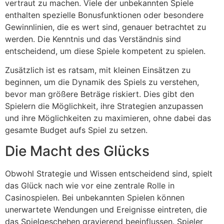
vertraut zu machen. Viele der unbekannten Spiele
enthalten spezielle Bonusfunktionen oder besondere
Gewinnlinien, die es wert sind, genauer betrachtet zu
werden. Die Kenntnis und das Verständnis sind
entscheidend, um diese Spiele kompetent zu spielen.
Zusätzlich ist es ratsam, mit kleinen Einsätzen zu
beginnen, um die Dynamik des Spiels zu verstehen,
bevor man größere Beträge riskiert. Dies gibt den
Spielern die Möglichkeit, ihre Strategien anzupassen
und ihre Möglichkeiten zu maximieren, ohne dabei das
gesamte Budget aufs Spiel zu setzen.
Die Macht des Glücks
Obwohl Strategie und Wissen entscheidend sind, spielt
das Glück nach wie vor eine zentrale Rolle in
Casinospielen. Bei unbekannten Spielen können
unerwartete Wendungen und Ereignisse eintreten, die
das Spielgeschehen gravierend beeinflussen. Spieler