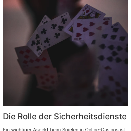
Die Rolle der Sicherheitsdienste
Ein wichtiger Aspekt beim Spielen in Online-Casinos ist