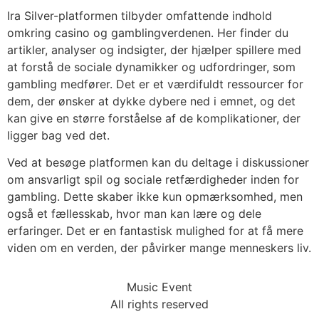
Ira Silver-platformen tilbyder omfattende indhold
omkring casino og gamblingverdenen. Her finder du
artikler, analyser og indsigter, der hjælper spillere med
at forstå de sociale dynamikker og udfordringer, som
gambling medfører. Det er et værdifuldt ressourcer for
dem, der ønsker at dykke dybere ned i emnet, og det
kan give en større forståelse af de komplikationer, der
ligger bag ved det.
Ved at besøge platformen kan du deltage i diskussioner
om ansvarligt spil og sociale retfærdigheder inden for
gambling. Dette skaber ikke kun opmærksomhed, men
også et fællesskab, hvor man kan lære og dele
erfaringer. Det er en fantastisk mulighed for at få mere
viden om en verden, der påvirker mange menneskers liv.
Music Event
All rights reserved