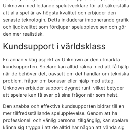
Unknown med ledande spelutvecklare för att säkerställa
att alla spel är av högsta kvalitet och erbjuder den
senaste teknologin. Detta inkluderar imponerande grafik
och ljudkvalitet som fördjupar spelupplevelsen och gör
den mer realistisk.
Kundsupport i världsklass
En annan viktig aspekt av Unknown är den utmärkta
kundsupporten. Spelare kan alltid räkna med att få hjälp
när de behöver det, oavsett om det handlar om tekniska
problem, frågor om bonusar eller hjälp med uttag.
Unknown erbjuder support dygnet runt, vilket betyder
att spelare kan få svar på sina frågor när som helst.
Den snabba och effektiva kundsupporten bidrar till en
mer tillfredsställande spelupplevelse. Genom att ha
professionell och vänlig personal tillgänglig, kan spelare
känna sig trygga i att de alltid har någon att vända sig