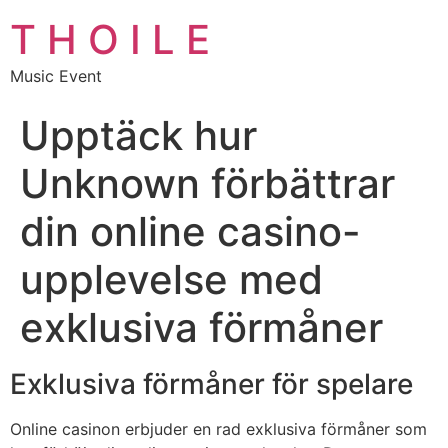
T H O I L E
Music Event
Upptäck hur
Unknown förbättrar
din online casino-
upplevelse med
exklusiva förmåner
Exklusiva förmåner för spelare
Online casinon erbjuder en rad exklusiva förmåner som