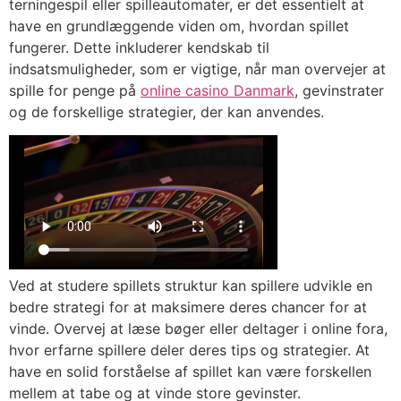
terningespil eller spilleautomater, er det essentielt at
have en grundlæggende viden om, hvordan spillet
fungerer. Dette inkluderer kendskab til
indsatsmuligheder, som er vigtige, når man overvejer at
spille for penge på
online casino Danmark
, gevinstrater
og de forskellige strategier, der kan anvendes.
Ved at studere spillets struktur kan spillere udvikle en
bedre strategi for at maksimere deres chancer for at
vinde. Overvej at læse bøger eller deltager i online fora,
hvor erfarne spillere deler deres tips og strategier. At
have en solid forståelse af spillet kan være forskellen
mellem at tabe og at vinde store gevinster.