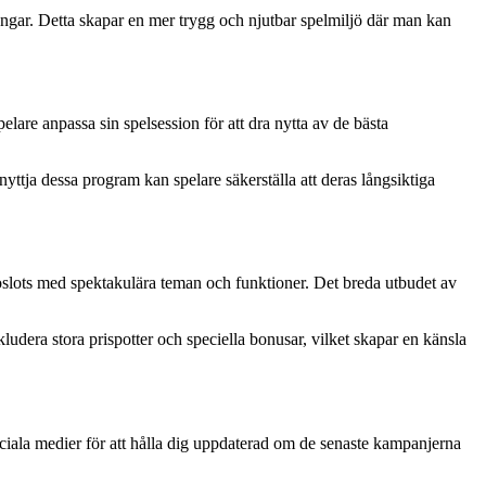
pengar. Detta skapar en mer trygg och njutbar spelmiljö där man kan
lare anpassa sin spelsession för att dra nytta av de bästa
ttja dessa program kan spelare säkerställa att deras långsiktiga
eoslots med spektakulära teman och funktioner. Det breda utbudet av
dera stora prispotter och speciella bonusar, vilket skapar en känsla
ociala medier för att hålla dig uppdaterad om de senaste kampanjerna