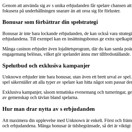
Genom att använda sig av s unika erbjudanden får spelare chansen att 
fokusera på underhållningen snarare än att oroa sig för förluster.
Bonusar som förbättrar din spelstrategi
Bonusar är inte bara lockande erbjudanden, de kan också vara strategis
erbjudandena. Till exempel kan en insättningsbonus ge extra spelkapita
Många casinon erbjuder även lojalitetsprogram, där du kan samla poäng
engagemang belönas, vilket gör spelandet ännu mer tillfredsställande.
Spelutbud och exklusiva kampanjer
Unknown erbjuder inte bara bonusar, utan även ett brett urval av spel
spel säkerställer att alla typer av spelare kan hitta något som passar d
Exklusiva kampanjer, såsom tematiska evenemang och turneringar, ger o
av gemenskap och tävlan bland spelarna.
Hur man drar nytta av s erbjudanden
Att maximera din upplevelse med Unknown är enkelt. Först och främst, s
och erbjudandena. Många bonusar är tidsbegränsade, så det är viktigt a