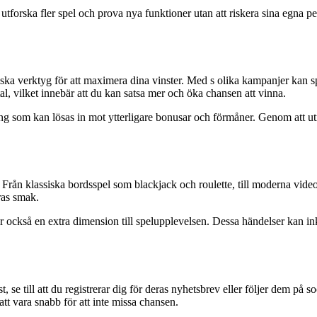
utforska fler spel och prova nya funktioner utan att riskera sina egna 
ka verktyg för att maximera dina vinster. Med s olika kampanjer kan spe
l, vilket innebär att du kan satsa mer och öka chansen att vinna.
 som kan lösas in mot ytterligare bonusar och förmåner. Genom att utny
. Från klassiska bordsspel som blackjack och roulette, till moderna vid
eras smak.
ckså en extra dimension till spelupplevelsen. Dessa händelser kan inklu
e till att du registrerar dig för deras nyhetsbrev eller följer dem på s
tt vara snabb för att inte missa chansen.