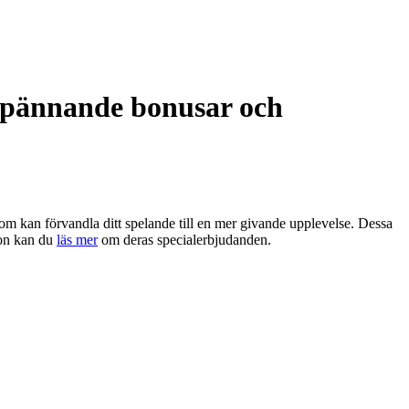
spännande bonusar och
m kan förvandla ditt spelande till en mer givande upplevelse. Dessa
tion kan du
läs mer
om deras specialerbjudanden.