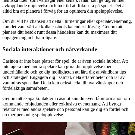
hektiska tider, som vardagar eller sena kvällar, kan ge dig en mer
avkopplande upplevelse och mer tid att fokusera på spelet. Det är
alltid bra att planera i förväg för att optimera din spelupplevelse.
Om du vill ha chansen att delta i turneringar eller specialevenemang,
kan det vara värt att kolla casinots kalender i förväg. Genom att
planera ditt besök runt dessa händelser kan du maximera ditt
engagemang och ha roligare.
Sociala interaktioner och nätverkande
Casinon är inte bara platser för spel, de är även sociala hubbar. Att
interagera med andra spelare kan göra din upplevelse mer
underhållande och ge dig möjligheten att lära dig användbara tips
och strategier. Engagera dig i samtal, dela erfarenheter och lär av
varandras spelstilar. Detta kan också leda till nya vänskaper och
fördelaktiga samarbeten.
Genom att skapa kontakter i casinot kan du även få information om
kommande erbjudanden eller exklusiva evenemang. Att bygga
relationer med andra spelare och personal kan ge dig en fördel och
en mer personlig spelupplevelse.