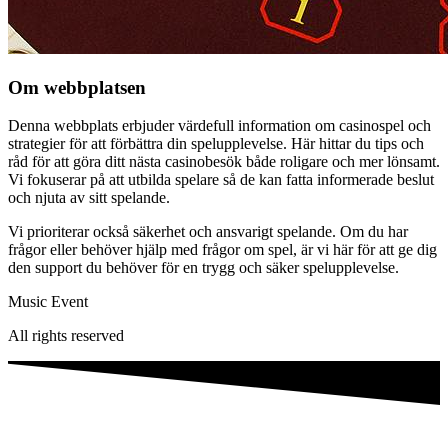
Om webbplatsen
Denna webbplats erbjuder värdefull information om casinospel och
strategier för att förbättra din spelupplevelse. Här hittar du tips och
råd för att göra ditt nästa casinobesök både roligare och mer lönsamt.
Vi fokuserar på att utbilda spelare så de kan fatta informerade beslut
och njuta av sitt spelande.
Vi prioriterar också säkerhet och ansvarigt spelande. Om du har
frågor eller behöver hjälp med frågor om spel, är vi här för att ge dig
den support du behöver för en trygg och säker spelupplevelse.
Music Event
All rights reserved