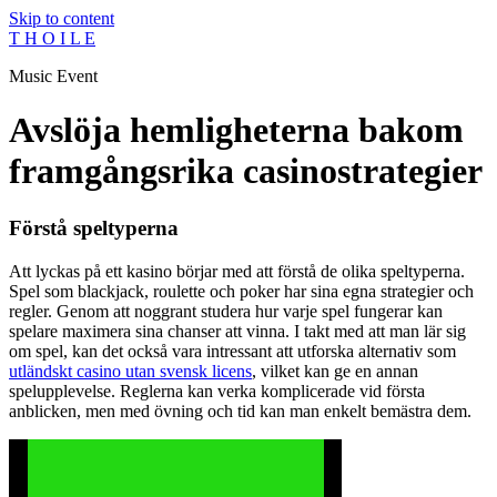
Skip to content
T H O I L E
Music Event
Avslöja hemligheterna bakom
framgångsrika casinostrategier
Förstå speltyperna
Att lyckas på ett kasino börjar med att förstå de olika speltyperna.
Spel som blackjack, roulette och poker har sina egna strategier och
regler. Genom att noggrant studera hur varje spel fungerar kan
spelare maximera sina chanser att vinna. I takt med att man lär sig
om spel, kan det också vara intressant att utforska alternativ som
utländskt casino utan svensk licens
, vilket kan ge en annan
spelupplevelse. Reglerna kan verka komplicerade vid första
anblicken, men med övning och tid kan man enkelt bemästra dem.