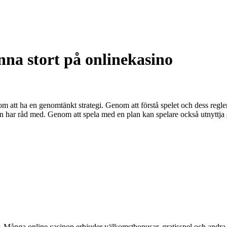
nna stort på onlinekasino
om att ha en genomtänkt strategi. Genom att förstå spelet och dess regler
 man har råd med. Genom att spela med en plan kan spelare också utnyttja
jer. Många online casinon erbjuder välkomstbonusar, gratisspel och and