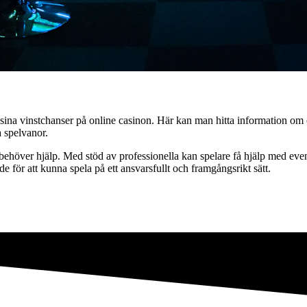
sina vinstchanser på online casinon. Här kan man hitta information om o
a spelvanor.
behöver hjälp. Med stöd av professionella kan spelare få hjälp med eve
de för att kunna spela på ett ansvarsfullt och framgångsrikt sätt.