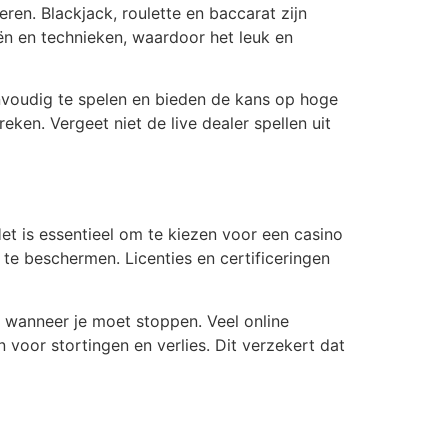
eren. Blackjack, roulette en baccarat zijn
ieën en technieken, waardoor het leuk en
nvoudig te spelen en bieden de kans op hoge
reken. Vergeet niet de live dealer spellen uit
Het is essentieel om te kiezen voor een casino
te beschermen. Licenties en certificeringen
n wanneer je moet stoppen. Veel online
 voor stortingen en verlies. Dit verzekert dat