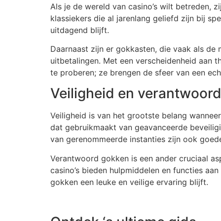
Als je de wereld van casino’s wilt betreden, z
klassiekers die al jarenlang geliefd zijn bij s
uitdagend blijft.
Daarnaast zijn er gokkasten, die vaak als de
uitbetalingen. Met een verscheidenheid aan them
te proberen; ze brengen de sfeer van een ech
Veiligheid en verantwoor
Veiligheid is van het grootste belang wanneer
dat gebruikmaakt van geavanceerde beveiligin
van gerenommeerde instanties zijn ook goede
Verantwoord gokken is een ander cruciaal asp
casino’s bieden hulpmiddelen en functies aan 
gokken een leuke en veilige ervaring blijft.