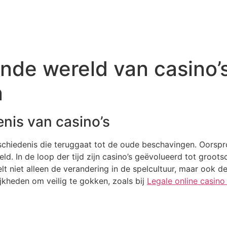
de wereld van casino’s
n
nis van casino’s
eschiedenis die teruggaat tot de oude beschavingen. Oorsp
d. In de loop der tijd zijn casino’s geëvolueerd tot groo
lt niet alleen de verandering in de spelcultuur, maar ook 
jkheden om veilig te gokken, zoals bij
Legale online casino