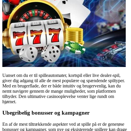
Uanset om du er til spilleautomater, kortspil eller live dealer-spil,
giver dig adgang til alle de mest populære og spændende spiltyper.
Med en brugerflade, der er både intuitiv og brugervenlig, kan du
nemt navigere gennem de mange muligheder, som platformen
tilbyder. Den ultimative casinooplevelse venter lige rundt om
hjørnet.
Ubegribelig bonusser og kampagner
En af de mest tiltrækkende aspekter ved at spille på er de generøse
bonusser og kampagner, som nye og eksisterende spillere kan drage