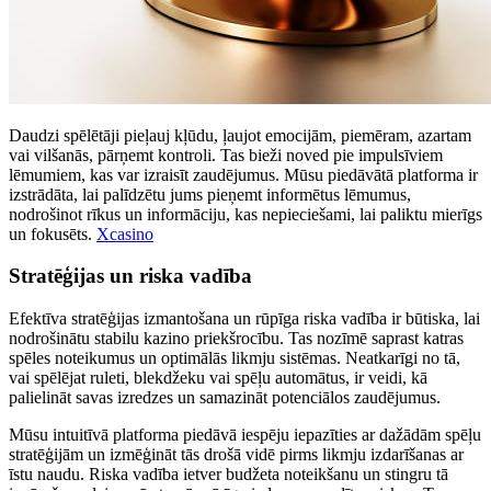
Daudzi spēlētāji pieļauj kļūdu, ļaujot emocijām, piemēram, azartam
vai vilšanās, pārņemt kontroli. Tas bieži noved pie impulsīviem
lēmumiem, kas var izraisīt zaudējumus. Mūsu piedāvātā platforma ir
izstrādāta, lai palīdzētu jums pieņemt informētus lēmumus,
nodrošinot rīkus un informāciju, kas nepieciešami, lai paliktu mierīgs
un fokusēts.
Xcasino
Stratēģijas un riska vadība
Efektīva stratēģijas izmantošana un rūpīga riska vadība ir būtiska, lai
nodrošinātu stabilu kazino priekšrocību. Tas nozīmē saprast katras
spēles noteikumus un optimālās likmju sistēmas. Neatkarīgi no tā,
vai spēlējat ruleti, blekdžeku vai spēļu automātus, ir veidi, kā
palielināt savas izredzes un samazināt potenciālos zaudējumus.
Mūsu intuitīvā platforma piedāvā iespēju iepazīties ar dažādām spēļu
stratēģijām un izmēģināt tās drošā vidē pirms likmju izdarīšanas ar
īstu naudu. Riska vadība ietver budžeta noteikšanu un stingru tā