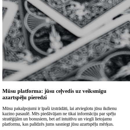
Mūsu platforma: jūsu ceļvedis uz veiksmīgu
azartspēļu pieredzi
Mūsu pakalpojumi ir īpaši izstrādāti, lai atvieglotu jūsu ikdienu
kazino pasaulē. Mēs piedāvājam ne tikai informāciju par spēļu
stratēģijām un bonusiem, bet arī intuitīvu un viegli lietojamu
platformu, kas palīdzēs jums sasniegt jūsu azartspēļu mērķus.