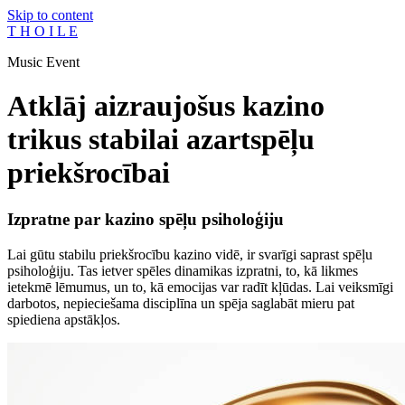
Skip to content
T H O I L E
Music Event
Atklāj aizraujošus kazino
trikus stabilai azartspēļu
priekšrocībai
Izpratne par kazino spēļu psiholoģiju
Lai gūtu stabilu priekšrocību kazino vidē, ir svarīgi saprast spēļu
psiholoģiju. Tas ietver spēles dinamikas izpratni, to, kā likmes
ietekmē lēmumus, un to, kā emocijas var radīt kļūdas. Lai veiksmīgi
darbotos, nepieciešama disciplīna un spēja saglabāt mieru pat
spiediena apstākļos.