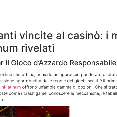
ti vincite al casinò: i m
num rivelati
r il Gioco d’Azzardo Responsabile
online che offline, richiede un approccio ponderato e strat
nsione approfondita delle regole dei giochi scelti è il prim
inPlatinum
offrono un’ampia gamma di opzioni. Che si tratti
poste come i crash game, conoscere le meccaniche, le tabelle
e.