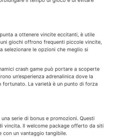
 punta a ottenere vincite eccitanti, è utile
cuni giochi offrono frequenti piccole vincite,
 selezionare le opzioni che meglio si
ù dinamici crash game può portare a scoperte
frono un’esperienza adrenalinica dove la
 fortunato. La varietà è un punto di forza
o una serie di bonus e promozioni. Questi
i vincita. Il welcome package offerto da siti
e con un vantaggio tangibile.