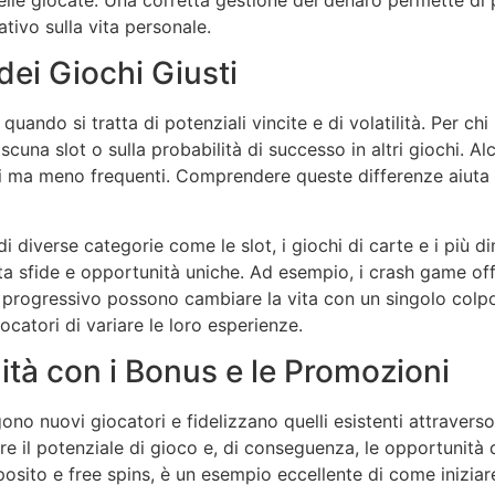
ivo sulla vita personale.
dei Giochi Giusti
quando si tratta di potenziali vincite e di volatilità. Per chi
scuna slot o sulla probabilità di successo in altri giochi. Al
i ma meno frequenti. Comprendere queste differenze aiuta a
 di diverse categorie come le slot, i giochi di carte e i pi
ta sfide e opportunità uniche. Ad esempio, i crash game of
t progressivo possono cambiare la vita con un singolo colpo
catori di variare le loro esperienze.
tà con i Bonus e le Promozioni
ono nuovi giocatori e fidelizzano quelli esistenti attravers
 il potenziale di gioco e, di conseguenza, le opportunità d
sito e free spins, è un esempio eccellente di come iniziar