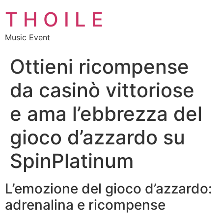
T H O I L E
Music Event
Ottieni ricompense
da casinò vittoriose
e ama l’ebbrezza del
gioco d’azzardo su
SpinPlatinum
L’emozione del gioco d’azzardo:
adrenalina e ricompense