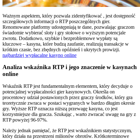
Ważnym aspektem, który pozwala zidentyfikować , jest dostępność
szczegółowych informacji o RTP poszczególnych gier.
Renomowane platformy udostępniają te dane, pozwalając graczom
świadomie wybierać sloty i gry stołowe o wyższym potencjale
zwrotu. Dodatkowo, szybkie i bezproblemowe wypłaty są
kluczowe – kasyna, które budzą zaufanie, realizują transakcje w
krótkim czasie, bez zbędnych opóźnień i ukrytych prowizji.
najbardziej wypłacalne kasyno online
Analiza wskaźnika RTP i jego znaczenie w kasynach
online
Wskaźnik RTP jest fundamentalnym elementem, który decyduje o
potencjalnej wypłacalności gier kasynowych. Określa on
procentowy udział postawionych przez graczy środków, który gra
teoretycznie zwraca w postaci wygranych w bardzo długim okresie
gry. Wyższe RTP oznacza niższą przewagę kasyna, co jest
korzystniejsze dla gracza. Szukając , warto zwracać uwagę na gry z
RTP powyżej 96-97%.
Należy jednak pamiętać, że RTP jest wskaźnikiem statystycznym,
który działa na przestrzeni milionów obrotów. Krótkoterminowe