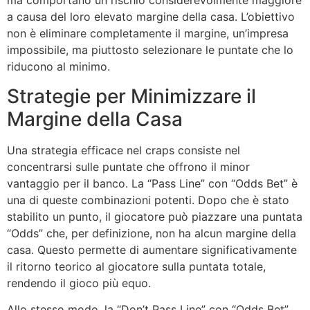
ma comportano un rischio considerevolmente maggiore
a causa del loro elevato margine della casa. L’obiettivo
non è eliminare completamente il margine, un’impresa
impossibile, ma piuttosto selezionare le puntate che lo
riducono al minimo.
Strategie per Minimizzare il
Margine della Casa
Una strategia efficace nel craps consiste nel
concentrarsi sulle puntate che offrono il minor
vantaggio per il banco. La “Pass Line” con “Odds Bet” è
una di queste combinazioni potenti. Dopo che è stato
stabilito un punto, il giocatore può piazzare una puntata
“Odds” che, per definizione, non ha alcun margine della
casa. Questo permette di aumentare significativamente
il ritorno teorico al giocatore sulla puntata totale,
rendendo il gioco più equo.
Allo stesso modo, la “Don’t Pass Line” con “Odds Bet”