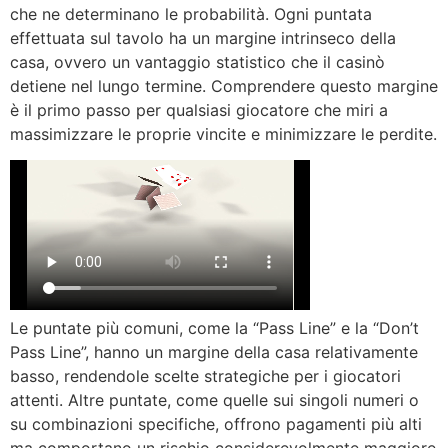
che ne determinano le probabilità. Ogni puntata
effettuata sul tavolo ha un margine intrinseco della
casa, ovvero un vantaggio statistico che il casinò
detiene nel lungo termine. Comprendere questo margine
è il primo passo per qualsiasi giocatore che miri a
massimizzare le proprie vincite e minimizzare le perdite.
Le puntate più comuni, come la “Pass Line” e la “Don’t
Pass Line”, hanno un margine della casa relativamente
basso, rendendole scelte strategiche per i giocatori
attenti. Altre puntate, come quelle sui singoli numeri o
su combinazioni specifiche, offrono pagamenti più alti