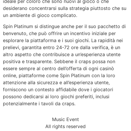
ideale per coloro che sono nuovi al gioco o che
desiderano concentrarsi sulla strategia piuttosto che su
un ambiente di gioco complicato.
Spin Platinum si distingue anche per il suo pacchetto di
benvenuto, che può offrire un incentivo iniziale per
esplorare la piattaforma e i suoi giochi. La rapidità nei
prelievi, garantita entro 24-72 ore dalla verifica, è un
altro aspetto che contribuisce a un’esperienza utente
positiva e trasparente. Sebbene il craps possa non
essere sempre al centro dell’offerta di ogni casinò
online, piattaforme come Spin Platinum con la loro
attenzione alla sicurezza e all’esperienza utente,
forniscono un contesto affidabile dove i giocatori
possono dedicarsi ai loro giochi preferiti, inclusi
potenzialmente i tavoli da craps.
Music Event
All rights reserved