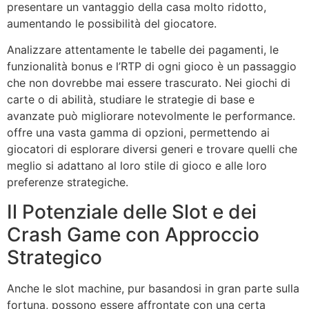
presentare un vantaggio della casa molto ridotto,
aumentando le possibilità del giocatore.
Analizzare attentamente le tabelle dei pagamenti, le
funzionalità bonus e l’RTP di ogni gioco è un passaggio
che non dovrebbe mai essere trascurato. Nei giochi di
carte o di abilità, studiare le strategie di base e
avanzate può migliorare notevolmente le performance.
offre una vasta gamma di opzioni, permettendo ai
giocatori di esplorare diversi generi e trovare quelli che
meglio si adattano al loro stile di gioco e alle loro
preferenze strategiche.
Il Potenziale delle Slot e dei
Crash Game con Approccio
Strategico
Anche le slot machine, pur basandosi in gran parte sulla
fortuna, possono essere affrontate con una certa