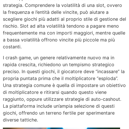
strategia. Comprendere la volatilità di una slot, ovvero
la frequenza e l’entità delle vincite, può aiutare a
scegliere giochi più adatti al proprio stile di gestione del
rischio. Slot ad alta volatilità tendono a pagare meno
frequentemente ma con importi maggiori, mentre quelle
a bassa volatilità offrono vincite più piccole ma più
costanti.
I crash game, un genere relativamente nuovo ma in
rapida crescita, richiedono un tempismo strategico
preciso. In questi giochi, il giocatore deve “incassare” la
propria puntata prima che il moltiplicatore “esploda”.
Una strategia comune è quella di impostare un obiettivo
di moltiplicatore e ritirarsi quando questo viene
raggiunto, oppure utilizzare strategie di auto-cashout.
La piattaforma include un’ampia selezione di questi
giochi, offrendo un terreno fertile per sperimentare
diverse tattiche.