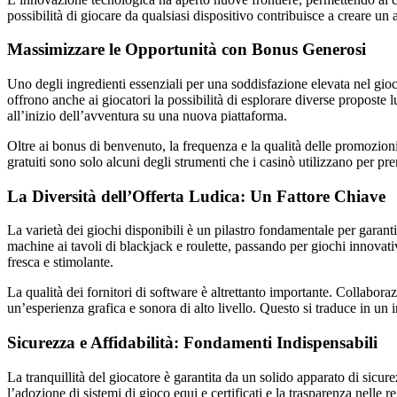
possibilità di giocare da qualsiasi dispositivo contribuisce a creare un
Massimizzare le Opportunità con Bonus Generosi
Uno degli ingredienti essenziali per una soddisfazione elevata nel gio
offrono anche ai giocatori la possibilità di esplorare diverse proposte
all’inizio dell’avventura su una nuova piattaforma.
Oltre ai bonus di benvenuto, la frequenza e la qualità delle promozioni 
gratuiti sono solo alcuni degli strumenti che i casinò utilizzano per pre
La Diversità dell’Offerta Ludica: Un Fattore Chiave
La varietà dei giochi disponibili è un pilastro fondamentale per garant
machine ai tavoli di blackjack e roulette, passando per giochi innovati
fresca e stimolante.
La qualità dei fornitori di software è altrettanto importante. Collaboraz
un’esperienza grafica e sonora di alto livello. Questo si traduce in un 
Sicurezza e Affidabilità: Fondamenti Indispensabili
La tranquillità del giocatore è garantita da un solido apparato di sicure
l’adozione di sistemi di gioco equi e certificati e la trasparenza nelle