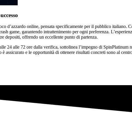
Successo
o d’azzardo online, pensata specificamente per il pubblico italiano. Co
 crash game, garantendo intrattenimento per ogni preferenza. L’esperie
tre depositi, offrendo un eccellente punto di partenza.
le 24 alle 72 ore dalla verifica, sottolinea l’impegno di SpinPlatinum ne
o è assicurato e le opportunità di ottenere risultati concreti sono al ce