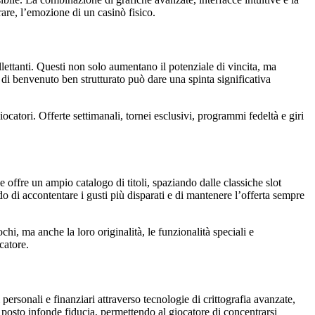
rare, l’emozione di un casinò fisico.
ettanti. Questi non solo aumentano il potenziale di vincita, ma
 di benvenuto ben strutturato può dare una spinta significativa
ocatori. Offerte settimanali, tornei esclusivi, programmi fedeltà e giri
 offre un ampio catalogo di titoli, spaziando dalle classiche slot
o di accontentare i gusti più disparati e di mantenere l’offerta sempre
chi, ma anche la loro originalità, le funzionalità speciali e
catore.
 personali e finanziari attraverso tecnologie di crittografia avanzate,
o posto infonde fiducia, permettendo al giocatore di concentrarsi