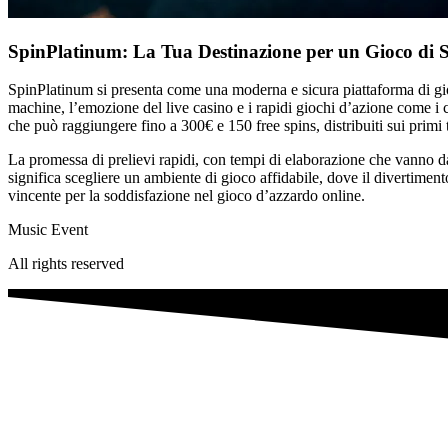
SpinPlatinum: La Tua Destinazione per un Gioco di 
SpinPlatinum si presenta come una moderna e sicura piattaforma di gioc
machine, l’emozione del live casino e i rapidi giochi d’azione come i
che può raggiungere fino a 300€ e 150 free spins, distribuiti sui primi 
La promessa di prelievi rapidi, con tempi di elaborazione che vanno dal
significa scegliere un ambiente di gioco affidabile, dove il divertiment
vincente per la soddisfazione nel gioco d’azzardo online.
Music Event
All rights reserved