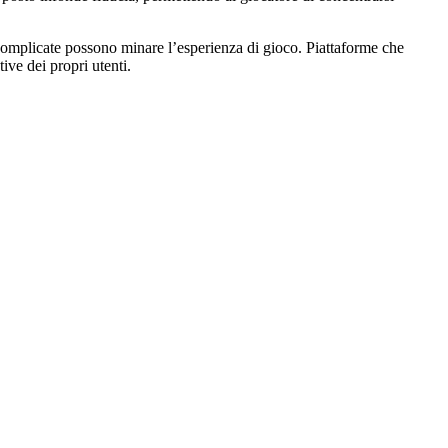
e complicate possono minare l’esperienza di gioco. Piattaforme che
ive dei propri utenti.