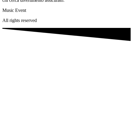
chi cerca divertimento assicurato.
Music Event
All rights reserved